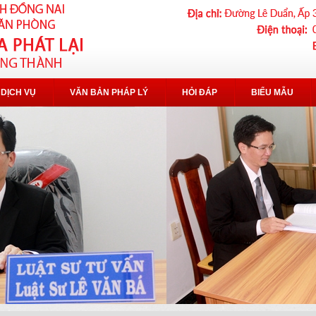
DỊCH VỤ
VĂN BẢN PHÁP LÝ
HỎI ĐÁP
BIỂU MẪU