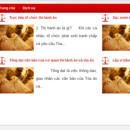
Trang chủ
Dịch vụ
Trực tiếp tổ chức thi hành án
Xác minh t
1. Thi hành án là gì? Khi các cá
nhân, tổ chức phát sinh tranh chấp
và yêu cầu Tòa...
Tống đạt văn bản của cơ quan thi hành án và tòa án
Lập vi bằn
Tống đạt là việc thông báo,
giao nhận các văn bản của Tòa án
và...